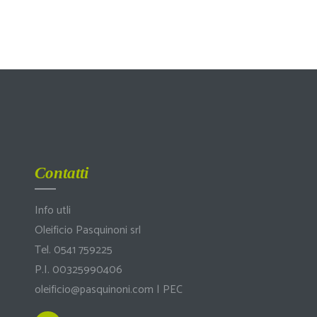
Contatti
Info utli
Oleificio Pasquinoni srl
Tel. 0541 759225
P.I. 00325990406
oleificio@pasquinoni.com
|
PEC