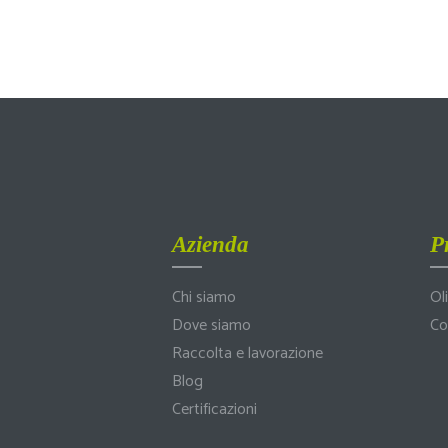
Azienda
P
Chi siamo
Ol
Dove siamo
Co
Raccolta e lavorazione
Blog
Certificazioni