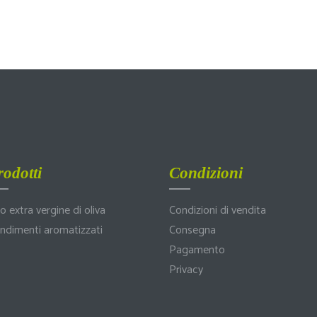
rodotti
Condizioni
io extra vergine di oliva
Condizioni di vendita
ndimenti aromatizzati
Consegna
Pagamento
Privacy