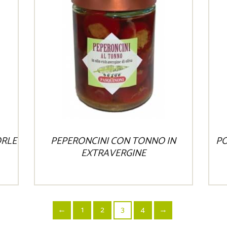
ORLE
PEPERONCINI CON TONNO IN
PO
EXTRAVERGINE
←
1
2
3
4
→